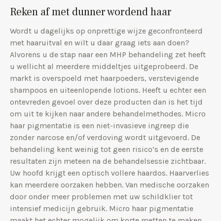
Reken af met dunner wordend haar
Wordt u dagelijks op onprettige wijze geconfronteerd
met haaruitval en wilt u daar graag iets aan doen?
Alvorens u de stap naar een MHP behandeling zet heeft
u wellicht al meerdere middeltjes uitgeprobeerd. De
markt is overspoeld met haarpoeders, verstevigende
shampoos en uiteenlopende lotions. Heeft u echter een
ontevreden gevoel over deze producten dan is het tijd
om uit te kijken naar andere behandelmethodes. Micro
haar pigmentatie is een niet-invasieve ingreep die
zonder narcose en/of verdoving wordt uitgevoerd. De
behandeling kent weinig tot geen risico’s en de eerste
resultaten zijn meteen na de behandelsessie zichtbaar.
Uw hoofd krijgt een optisch vollere haardos. Haarverlies
kan meerdere oorzaken hebben. Van medische oorzaken
door onder meer problemen met uw schildklier tot
intensief medicijn gebruik. Micro haar pigmentatie
maakt het echter mogelijk om korte metten te maken