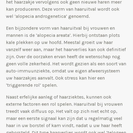
het haarzakje vervolgens ook geen nieuwe haren meer
kan produceren. Deze vorm van haaruitval wordt ook
wel ’alopecia androgenetica’ genoemd.
Een bijzondere vorm van haaruitval bij vrouwen en
mannen is de ‘alopecia areata’. Hierbij ontstaan plots
kale plekken op uw hoofd. Meestal groeit uw haar
vanzelf weer aan, maar het haarverlies kan ook definitief
zijn. Over de oorzaken ervan heeft de wetenschap nog
geen volle zekerheid. Het wordt gezien als een soort van
auto-immuunziekte, omdat uw eigen afweersysteem
uw haarzakjes aanvalt. Ook stress kan hier een
‘triggerende rol’ spelen.
Naast erfelijke aanleg of haarziektes, kunnen ook
externe factoren een rol spelen. Haaruitval bij vrouwen
treedt vaak diffuus op. Het valt op zich niet echt op,
maar een eerste signaal kan zijn dat u regelmatig veel
haar in uw borstel of kam vindt, nadat u uw haar heeft
geborsteld. Dit type haarverlies wordt ook wel ‘telogeen