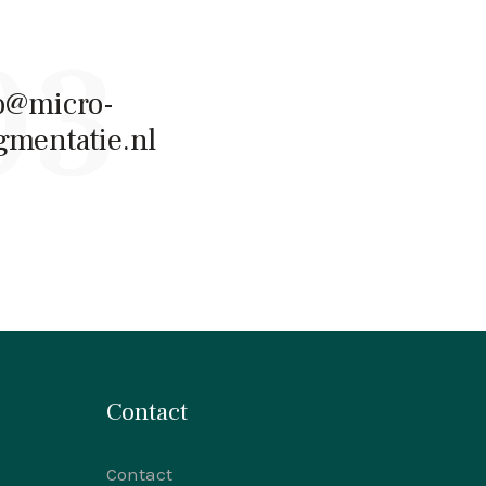
03
o@micro-
gmentatie.nl
Contact
Contact