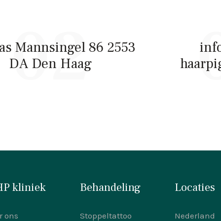
02
s Mannsingel 86 2553
inf
DA Den Haag
haarpi
P kliniek
Behandeling
Locaties
r ons
Stoppeltattoo
Nederland